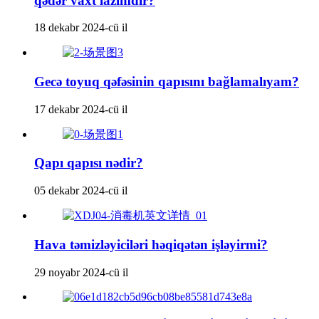
qədər vaxt lazımdır?
18 dekabr 2024-cü il
Gecə toyuq qəfəsinin qapısını bağlamalıyam?
17 dekabr 2024-cü il
Qapı qapısı nədir?
05 dekabr 2024-cü il
Hava təmizləyiciləri həqiqətən işləyirmi?
29 noyabr 2024-cü il