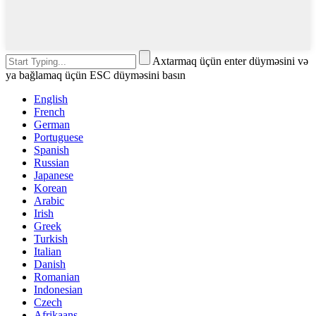
Axtarmaq üçün enter düyməsini və
ya bağlamaq üçün ESC düyməsini basın
English
French
German
Portuguese
Spanish
Russian
Japanese
Korean
Arabic
Irish
Greek
Turkish
Italian
Danish
Romanian
Indonesian
Czech
Afrikaans