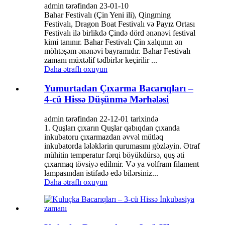
admin tərəfindən 23-01-10
Bahar Festivalı (Çin Yeni ili), Qingming
Festivalı, Dragon Boat Festivalı və Payız Ortası
Festivalı ilə birlikdə Çində dörd ənənəvi festival
kimi tanınır. Bahar Festivalı Çin xalqının ən
möhtəşəm ənənəvi bayramıdır. Bahar Festivalı
zamanı müxtəlif tədbirlər keçirilir ...
Daha ətraflı oxuyun
Yumurtadan Çıxarma Bacarıqları –
4-cü Hissə Düşünmə Mərhələsi
admin tərəfindən 22-12-01 tarixində
1. Quşları çıxarın Quşlar qabıqdan çıxanda
inkubatoru çıxarmazdan əvvəl mütləq
inkubatorda lələklərin qurumasını gözləyin. Ətraf
mühitin temperatur fərqi böyükdürsə, quş əti
çıxarmaq tövsiyə edilmir. Və ya volfram filament
lampasından istifadə edə bilərsiniz...
Daha ətraflı oxuyun