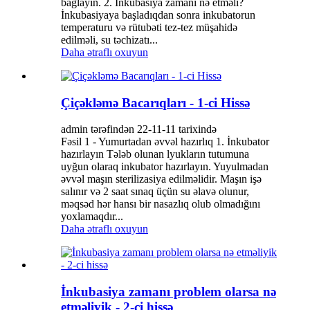
bağlayın. 2. İnkubasiya zamanı nə etməli?
İnkubasiyaya başladıqdan sonra inkubatorun
temperaturu və rütubəti tez-tez müşahidə
edilməli, su təchizatı...
Daha ətraflı oxuyun
Çiçəkləmə Bacarıqları - 1-ci Hissə
admin tərəfindən 22-11-11 tarixində
Fəsil 1 - Yumurtadan əvvəl hazırlıq 1. İnkubator
hazırlayın Tələb olunan lyukların tutumuna
uyğun olaraq inkubator hazırlayın. Yuyulmadan
əvvəl maşın sterilizasiya edilməlidir. Maşın işə
salınır və 2 saat sınaq üçün su əlavə olunur,
məqsəd hər hansı bir nasazlıq olub olmadığını
yoxlamaqdır...
Daha ətraflı oxuyun
İnkubasiya zamanı problem olarsa nə
etməliyik - 2-ci hissə