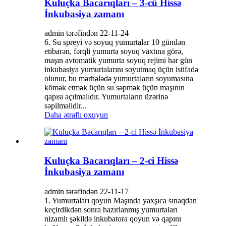
Kuluçka Bacarıqları – 3-cü Hissə
İnkubasiya zamanı
admin tərəfindən 22-11-24
6. Su spreyi və soyuq yumurtalar 10 gündən
etibarən, fərqli yumurta soyuq vaxtına görə,
maşın avtomatik yumurta soyuq rejimi hər gün
inkubasiya yumurtalarını soyutmaq üçün istifadə
olunur, bu mərhələdə yumurtaların soyumasına
kömək etmək üçün su səpmək üçün maşının
qapısı açılmalıdır. Yumurtaların üzərinə
səpilməlidir...
Daha ətraflı oxuyun
Kuluçka Bacarıqları – 2-ci Hissə
İnkubasiya zamanı
admin tərəfindən 22-11-17
1. Yumurtaları qoyun Maşında yaxşıca sınaqdan
keçirdikdən sonra hazırlanmış yumurtaları
nizamlı şəkildə inkubatora qoyun və qapını