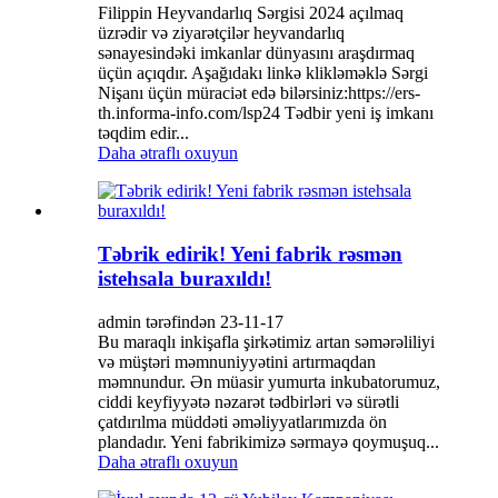
Filippin Heyvandarlıq Sərgisi 2024 açılmaq
üzrədir və ziyarətçilər heyvandarlıq
sənayesindəki imkanlar dünyasını araşdırmaq
üçün açıqdır. Aşağıdakı linkə klikləməklə Sərgi
Nişanı üçün müraciət edə bilərsiniz:https://ers-
th.informa-info.com/lsp24 Tədbir yeni iş imkanı
təqdim edir...
Daha ətraflı oxuyun
Təbrik edirik! Yeni fabrik rəsmən
istehsala buraxıldı!
admin tərəfindən 23-11-17
Bu maraqlı inkişafla şirkətimiz artan səmərəliliyi
və müştəri məmnuniyyətini artırmaqdan
məmnundur. Ən müasir yumurta inkubatorumuz,
ciddi keyfiyyətə nəzarət tədbirləri və sürətli
çatdırılma müddəti əməliyyatlarımızda ön
plandadır. Yeni fabrikimizə sərmayə qoymuşuq...
Daha ətraflı oxuyun