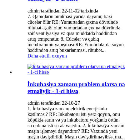
admin tərəfindən 22-11-02 tarixində
7. Qabıqların əmilməsi yarıda dayanır, bəzi
cücələr ölür RE: Yumurtadan çıxma dövründə
rütubət aşağı olur, yumurtadan çıxma dövründə
zəif ventilyasiya və qısa müddətdə həddindən
artıq temperatur. 8. Cücələr və qabıq
membranının yapışması RE: Yumurtalarda suyun
həddindən artıq buxarlanması, rütubət...
Daha ətraflı oxuyun
İnkubasiya zamanı problem olarsa nə
etməliyik - 1-ci hissə
admin tərəfindən 22-10-27
1. İnkubasiya zamanı elektrik enerjisinin
kəsilməsi? RE: İnkubatoru isti yerə qoyun, onu
köpüklə sarın və ya inkubatoru yorğanla örtün,
su qabına isti su əlavə edin. 2. İnkubasiya zamanı
maşın işləməyi dayandırır? RE: Vaxtında yeni
maşın dəyişdirildi. Maşın dəyişdirilməyibsə, ma...