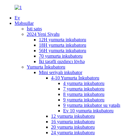
Ev
Məhsullar
İsti satış
2024 Yeni Siyahı
12H yumurta inkubatoru
18H yumurta inkubatoru
56H yumurta inkubatoru
70 yumurta inkubatoru
İki tərəfli qızdırıcı lövhə
Yumurta İnkubatoru
Mini seriyalı inkubator
4-10 Yumurta İnkubatoru
4 yumurta inkubatoru
7 yumurta inkubatoru
8 yumurta inkubatoru
9 yumurta inkubatoru
9 yumurta inkubator su yatağı
Ev 10 yumurta inkubatoru
12 yumurta inkubatoru
16 yumurta inkubatoru
20 yumurta inkubatoru
24 yumurta inkubatoru