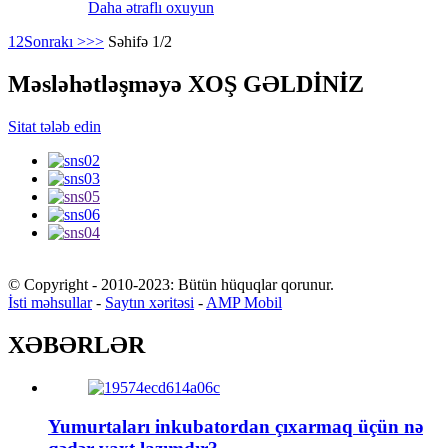
Daha ətraflı oxuyun
1
2
Sonrakı >
>>
Səhifə 1/2
Məsləhətləşməyə XOŞ GƏLDİNİZ
Sitat tələb edin
© Copyright - 2010-2023: Bütün hüquqlar qorunur.
İsti məhsullar
-
Saytın xəritəsi
-
AMP Mobil
XƏBƏRLƏR
Yumurtaları inkubatordan çıxarmaq üçün nə