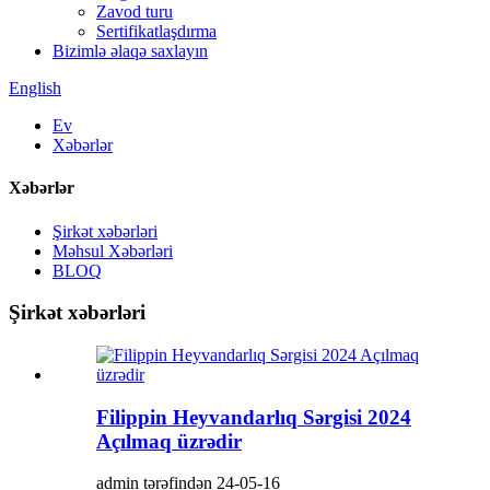
Zavod turu
Sertifikatlaşdırma
Bizimlə əlaqə saxlayın
English
Ev
Xəbərlər
Xəbərlər
Şirkət xəbərləri
Məhsul Xəbərləri
BLOQ
Şirkət xəbərləri
Filippin Heyvandarlıq Sərgisi 2024
Açılmaq üzrədir
admin tərəfindən 24-05-16