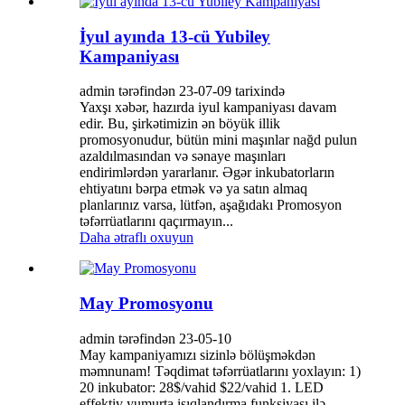
İyul ayında 13-cü Yubiley
Kampaniyası
admin tərəfindən 23-07-09 tarixində
Yaxşı xəbər, hazırda iyul kampaniyası davam
edir. Bu, şirkətimizin ən böyük illik
promosyonudur, bütün mini maşınlar nağd pulun
azaldılmasından və sənaye maşınları
endirimlərdən yararlanır. Əgər inkubatorların
ehtiyatını bərpa etmək və ya satın almaq
planlarınız varsa, lütfən, aşağıdakı Promosyon
təfərrüatlarını qaçırmayın...
Daha ətraflı oxuyun
May Promosyonu
admin tərəfindən 23-05-10
May kampaniyamızı sizinlə bölüşməkdən
məmnunam! Təqdimat təfərrüatlarını yoxlayın: 1)
20 inkubator: 28$/vahid $22/vahid 1. LED
effektiv yumurta işıqlandırma funksiyası ilə