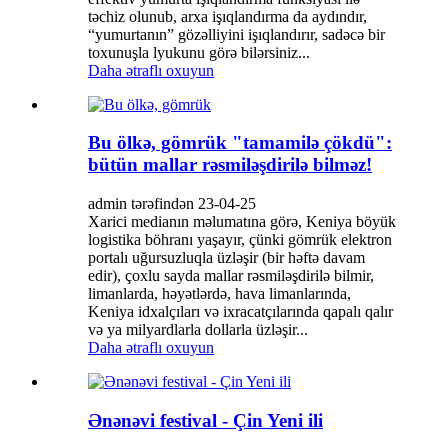
təchiz olunub, arxa işıqlandırma da aydındır,
“yumurtanın” gözəlliyini işıqlandırır, sadəcə bir
toxunuşla lyukunu görə bilərsiniz...
Daha ətraflı oxuyun
Bu ölkə, gömrük "tamamilə çökdü":
bütün mallar rəsmiləşdirilə bilməz!
admin tərəfindən 23-04-25
Xarici medianın məlumatına görə, Keniya böyük
logistika böhranı yaşayır, çünki gömrük elektron
portalı uğursuzluqla üzləşir (bir həftə davam
edir), çoxlu sayda mallar rəsmiləşdirilə bilmir,
limanlarda, həyətlərdə, hava limanlarında,
Keniya idxalçıları və ixracatçılarında qapalı qalır
və ya milyardlarla dollarla üzləşir...
Daha ətraflı oxuyun
Ənənəvi festival - Çin Yeni ili