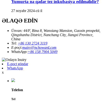
Yumurta nə qədər tez inkubasiya edilməlidir?
27 noyabr 2024-cü il
ƏLAQƏ EDİN
Ünvan: 44/F, Bina 8, Wanxiang Mansion, Gaoxin prospekti,
Qingshanhu District, Nanchang City, Jiangxi Province,
China
Tel:
+86 130 2724 3119
E-poçt:
maisy@nchoward.com
WhatsApp:
+86 158 7904 5049
E-poçt göndər
WhatsApp
x
Telefon
Tel