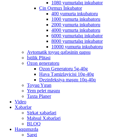
1080 yumurtalıq inkubator
Çin Qırmızı İnkubator
400 yumurta inkubatoru
1000 yumurta inkubatoru
2000 yumurta inkubatoru
4000 yumurta inkubatoru
6000 yumurtalıq inkubator
8000 yumurtalıq inkubator
10000 yumurta inkubatoru
Avtomatik toyuq qəfəsinin qapısı
İstilik Plitəsi
Ozon generatoru
Ozon Generatoru 5g-40g
Hava Təmizləyicisi 10g-40g
Dezinfeksiya maşını 10q-40q
Toyuq Yıran
Yem pelet maşını
Taxta Planer
Video
Xəbərlər
Şirkət xəbərləri
Məhsul Xəbərləri
BLOQ
Haqqımızda
Sərgi